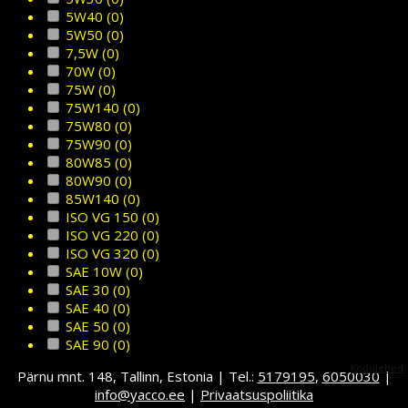
5W40
(0)
5W50
(0)
7,5W
(0)
70W
(0)
75W
(0)
75W140
(0)
75W80
(0)
75W90
(0)
80W85
(0)
80W90
(0)
85W140
(0)
ISO VG 150
(0)
ISO VG 220
(0)
ISO VG 320
(0)
SAE 10W
(0)
SAE 30
(0)
SAE 40
(0)
SAE 50
(0)
SAE 90
(0)
Kodulehed
Pärnu mnt. 148, Tallinn, Estonia | Tel.:
5179195
,
6050030
|
info@yacco.ee
|
Privaatsuspoliitika