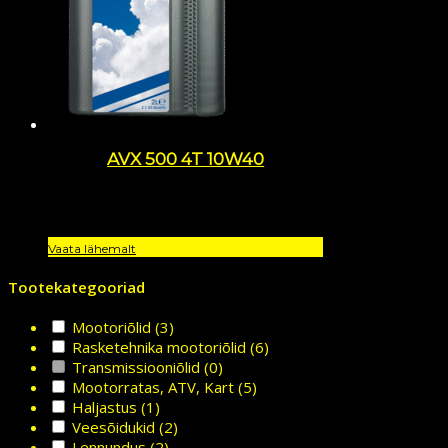
AVX 500 4T 10W40
Vaata lähemalt
Tootekategooriad
Mootoriõlid
(3)
Rasketehnika mootoriõlid
(6)
Transmissiooniõlid
(0)
Mootorratas, ATV, Kart
(5)
Haljastus
(1)
Veesõidukid
(2)
Lennundus
(2)