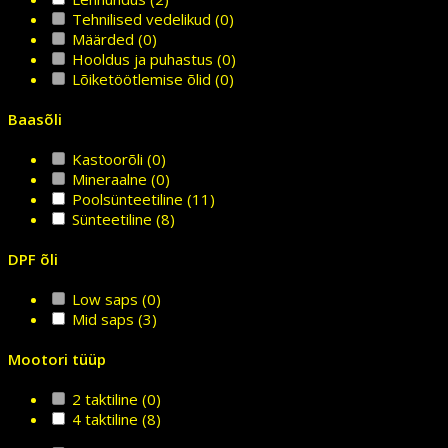
Tehnilised vedelikud
(0)
Määrded
(0)
Hooldus ja puhastus
(0)
Lõiketöötlemise õlid
(0)
Baasõli
Kastoorõli
(0)
Mineraalne
(0)
Poolsünteetiline
(11)
Sünteetiline
(8)
DPF õli
Low saps
(0)
Mid saps
(3)
Mootori tüüp
2 taktiline
(0)
4 taktiline
(8)