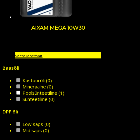
AIXAM MEGA 10W30
Vaata lähemalt
Baasõli
Kastoorõli
(0)
Mineraalne
(0)
Poolsünteetiline
(1)
Sünteetiline
(0)
DPF õli
Low saps
(0)
Mid saps
(0)